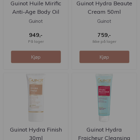
Guinot Huile Mirific
Guinot Hydra Beaute
Anti-Age Body Oil
Cream 50ml
90ml
Guinot
Guinot
949,-
759,-
På lager
Ikke på lager
Kjøp
Kjøp
Guinot Hydra Finish
Guinot Hydra
30ml
Fraicheur Cleansing