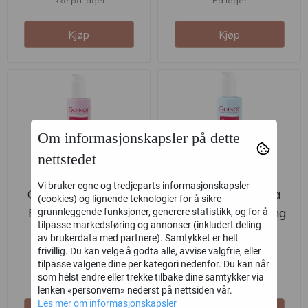
Ikke på lager
På lager
Kjøp
Kjøp
Om informasjonskapsler på dette
nettstedet
Vi bruker egne og tredjeparts informasjonskapsler
Guinot Lait Hydra
Guinot Lait Hydra
(cookies) og lignende teknologier for å sikre
Beaute Cleansing
Fraicheur Cleansing
grunnleggende funksjoner, generere statistikk, og for å
tilpasse markedsføring og annonser (inkludert deling
Milk 300ml
Milk 300ml
Guinot
Guinot
av brukerdata med partnere). Samtykket er helt
frivillig. Du kan velge å godta alle, avvise valgfrie, eller
449,-
449,-
tilpasse valgene dine per kategori nedenfor. Du kan når
som helst endre eller trekke tilbake dine samtykker via
Ikke på lager
På lager
lenken «personvern» nederst på nettsiden vår.
Les mer om informasjonskapsler