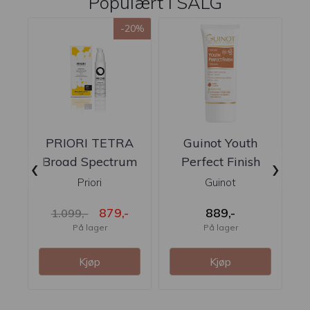
Populært i
SALG
-20%
PRIORI TETRA
Guinot Youth
‹
›
Broad Spectrum
Perfect Finish
SPF 50 Color
Cream Golden
Priori
Guinot
Guide
SPF50
879,-
889,-
1.099,-
På lager
På lager
Kjøp
Kjøp