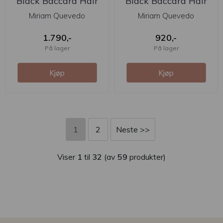
Black Baccara Hair
Black Baccara Hair
Multiplying And ...
Multiplying ...
Miriam Quevedo
Miriam Quevedo
1.790,-
920,-
På lager
På lager
Kjøp
Kjøp
1
2
Neste >>
Viser
1
til
32
(av
59
produkter)