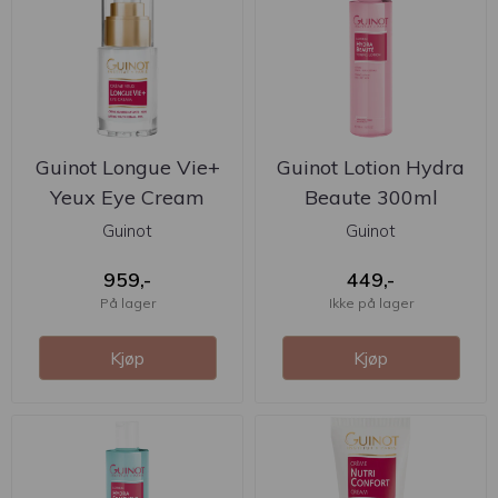
Guinot Longue Vie+
Guinot Lotion Hydra
Yeux Eye Cream
Beaute 300ml
15ml
Guinot
Guinot
959,-
449,-
På lager
Ikke på lager
Kjøp
Kjøp