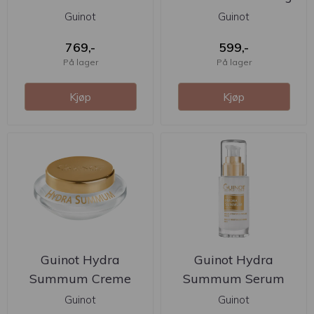
Gel 125ml
Guinot
Guinot
769,-
599,-
På lager
På lager
Kjøp
Kjøp
Guinot Hydra
Guinot Hydra
Summum Creme
Summum Serum
50ml
30ml
Guinot
Guinot