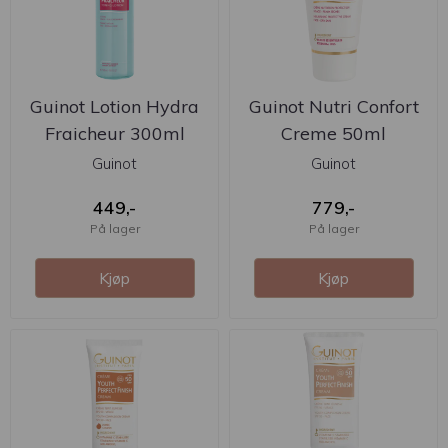
Guinot Lotion Hydra
Guinot Nutri Confort
Fraicheur 300ml
Creme 50ml
(100ml ...
Guinot
Guinot
449,-
779,-
På lager
På lager
Kjøp
Kjøp