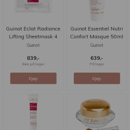
Guinot Eclat Radiance
Guinot Essentiel Nutri
Lifting Sheetmask 4
Confort Masque 50ml
stk
Guinot
Guinot
839,-
639,-
Ikke på lager
På lager
Kjøp
Kjøp