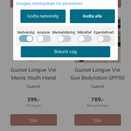
Kjøp
Kjøp
Googles retningslinjer for personvern
Godta nødvendig
Godta alle
Nødvendig
Analyse
Markedsføring
Målrettet
Egendefinert
Bekreft valg
Guinot Longue Vie
Guinot Longue Vie
Mains Youth Hand
Sun Bodylotion SPF50
Cream 75ml
150ml
Guinot
Guinot
399,-
789,-
På lager
Ikke på lager
Kjøp
Kjøp