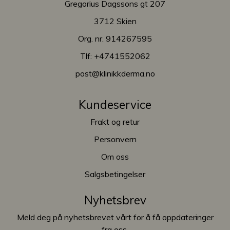
Gregorius Dagssons gt 207
3712 Skien
Org. nr. 914267595
Tlf:
+4741552062
post@klinikkderma.no
Kundeservice
Frakt og retur
Personvern
Om oss
Salgsbetingelser
Nyhetsbrev
Meld deg på nyhetsbrevet vårt for å få oppdateringer
fra oss.