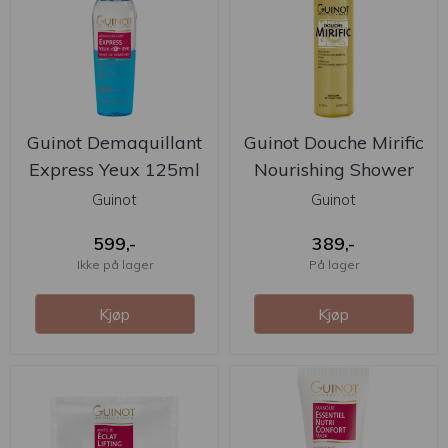
Guinot Demaquillant
Guinot Douche Mirific
Express Yeux 125ml
Nourishing Shower
Gel ...
Guinot
Guinot
599,-
389,-
Ikke på lager
På lager
Kjøp
Kjøp