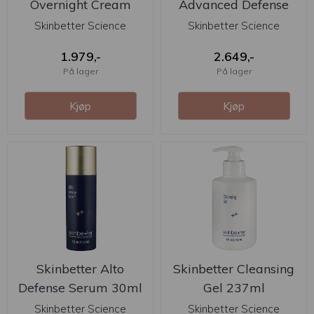
Overnight Cream
Advanced Defense
30ml
and Repair Serum ...
Skinbetter Science
Skinbetter Science
1.979,-
2.649,-
På lager
På lager
Kjøp
Kjøp
Skinbetter Alto
Skinbetter Cleansing
Defense Serum 30ml
Gel 237ml
Skinbetter Science
Skinbetter Science