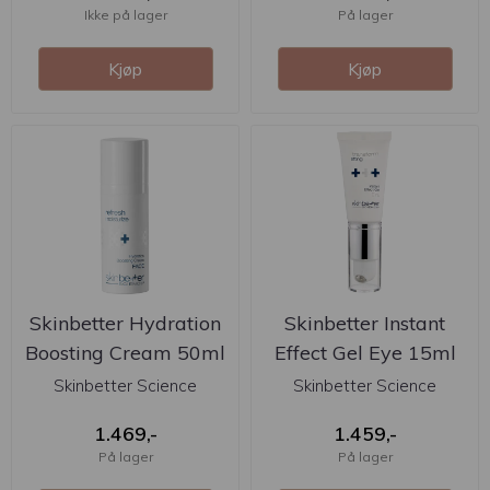
Ikke på lager
På lager
Kjøp
Kjøp
Skinbetter Hydration
Skinbetter Instant
Boosting Cream 50ml
Effect Gel Eye 15ml
Skinbetter Science
Skinbetter Science
1.469,-
1.459,-
På lager
På lager