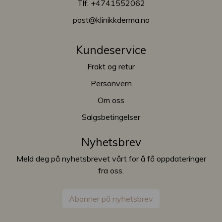
Tlf:
+4741552062
post@klinikkderma.no
Kundeservice
Frakt og retur
Personvern
Om oss
Salgsbetingelser
Nyhetsbrev
Meld deg på nyhetsbrevet vårt for å få oppdateringer
fra oss.
Abonner på nyhetsbrev