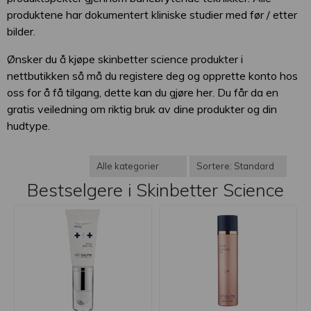
produktene har dokumentert kliniske studier med før / etter
bilder.
Ønsker du å kjøpe skinbetter science produkter i
nettbutikken så må du registere deg og opprette konto hos
oss for å få tilgang, dette kan du gjøre her. Du får da en
gratis veiledning om riktig bruk av dine produkter og din
hudtype.
Bestselgere i
Skinbetter Science