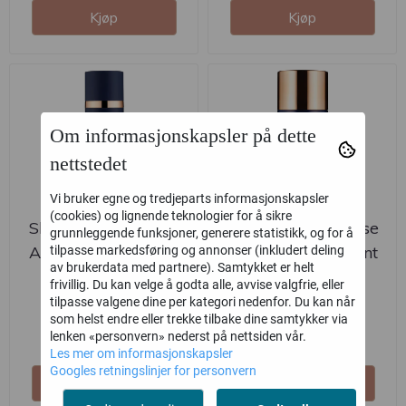
Kjøp
Kjøp
Om informasjonskapsler på dette
nettstedet
Vi bruker egne og tredjeparts informasjonskapsler
(cookies) og lignende teknologier for å sikre
Skinbetter Intensive
Skinbetter InterFuse
grunnleggende funksjoner, generere statistikk, og for å
AlphaRet Overnight
Intensive Treatment
tilpasse markedsføring og annonser (inkludert deling
av brukerdata med partnere). Samtykket er helt
Cream ...
Lines ...
Skinbetter Science
Skinbetter Science
frivillig. Du kan velge å godta alle, avvise valgfrie, eller
tilpasse valgene dine per kategori nedenfor. Du kan når
2.159,-
2.079,-
som helst endre eller trekke tilbake dine samtykker via
lenken «personvern» nederst på nettsiden vår.
På lager
Ikke på lager
Les mer om informasjonskapsler
Googles retningslinjer for personvern
Kjøp
Kjøp