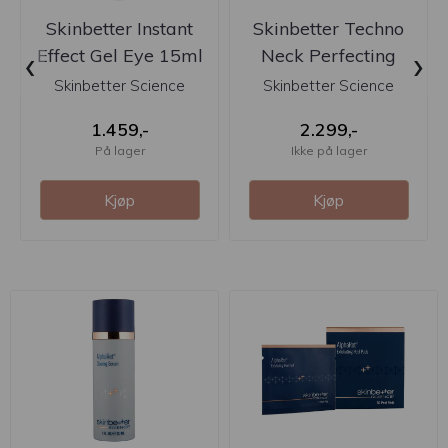
Skinbetter Instant
Skinbetter Techno
‹
›
Effect Gel Eye 15ml
Neck Perfecting
Cream 50 ml
Skinbetter Science
Skinbetter Science
1.459,-
2.299,-
På lager
Ikke på lager
Kjøp
Kjøp