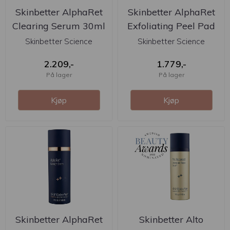
Skinbetter AlphaRet
Skinbetter AlphaRet
Clearing Serum 30ml
Exfoliating Peel Pad
Skinbetter Science
Skinbetter Science
2.209,-
1.779,-
På lager
På lager
Kjøp
Kjøp
Skinbetter AlphaRet
Skinbetter Alto