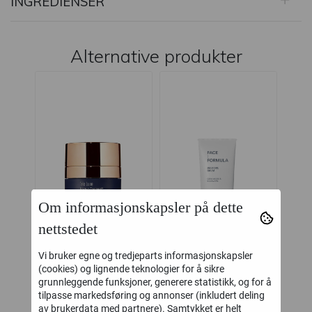
INGREDIENSER
Alternative produkter
Om informasjonskapsler på dette
nettstedet
Vi bruker egne og tredjeparts informasjonskapsler
‹
›
(cookies) og lignende teknologier for å sikre
grunnleggende funksjoner, generere statistikk, og for å
tilpasse markedsføring og annonser (inkludert deling
Skinbetter Trio
Face Formula
Jan
av brukerdata med partnere). Samtykket er helt