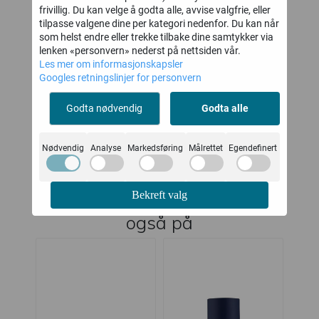
frivillig. Du kan velge å godta alle, avvise valgfrie, eller
Luxe Moisture
Restore Balm
Hy
tilpasse valgene dine per kategori nedenfor. Du kan når
Treatment 50ml
60ml
som helst endre eller trekke tilbake dine samtykker via
Skinbetter Science
lenken «personvern» nederst på nettsiden vår.
Les mer om informasjonskapsler
2.519,-
749,-
Googles retningslinjer for personvern
Ikke på lager
På lager
Godta nødvendig
Godta alle
Kjøp
Kjøp
Nødvendig
Analyse
Markedsføring
Målrettet
Egendefinert
Bekreft valg
Kunder som så på dette så
også på