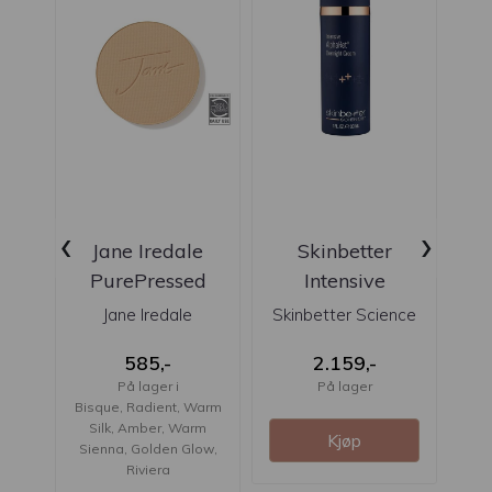
‹
›
Jane Iredale
Skinbetter
Bi
PurePressed
Intensive
Base Mineral
AlphaRet
G
Jane Iredale
Skinbetter Science
Foundation ...
Overnight Cream
585,-
2.159,-
...
På lager i
På lager
Bisque, Radient, Warm
Silk, Amber, Warm
Kjøp
Sienna, Golden Glow,
Riviera